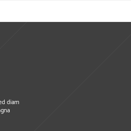
sed diam
agna