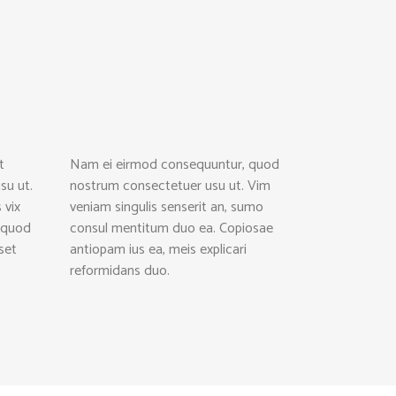
t
Nam ei eirmod consequuntur, quod
su ut.
nostrum consectetuer usu ut. Vim
 vix
veniam singulis senserit an, sumo
e quod
consul mentitum duo ea. Copiosae
set
antiopam ius ea, meis explicari
reformidans duo.