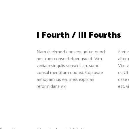
I Fourth / III Fourths
Contact
Rece
1515 E Colorado Blvd, Pasadena,
Nam ei eirmod consequuntur, quod
Ferri
CA 91106
nostrum consectetuer usu ut. Vim
alter
+1 (949) 304-5044
veniam singulis senserit an, sumo
Vim v
consul mentitum duo ea. Copiosae
cu.Ut
support@ayotree.com
antiopam ius ea, meis explicari
case 
reformidans vix.
est, 