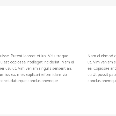
uisse. Putent laoreet et ius. Vel utroque
Nam ei eirmod c
u est copiosae intellegat inciderint. Nam ei
ut. Vim veniam s
 usu ut. Vim veniam singulis senserit an,
ea. Copiosae ant
ius ea, meis explicari reformidans vix
cu.Ut possit pa
m concludaturque conclusionemque.
conclusionemque