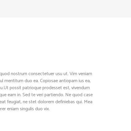
quod nostrum consectetuer usu ut. Vim veniam
sul mentitum duo ea. Copiosae antiopam ius ea,
 cu.Ut possit patrioque prodesset est, vivendum
ue eam in. Sed te veri partiendo. Ne quod case
eat feugiat, ne stet dolorem definiebas qui. Mea
rer eniam singulis duo vix.