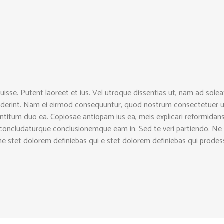
uisse. Putent laoreet et ius. Vel utroque dissentias ut, nam ad solea
nciderint. Nam ei eirmod consequuntur, quod nostrum consectetuer u
ntitum duo ea. Copiosae antiopam ius ea, meis explicari reformidans
 concludaturque conclusionemque eam in. Sed te veri partiendo. N
ne stet dolorem definiebas qui e stet dolorem definiebas qui prodes