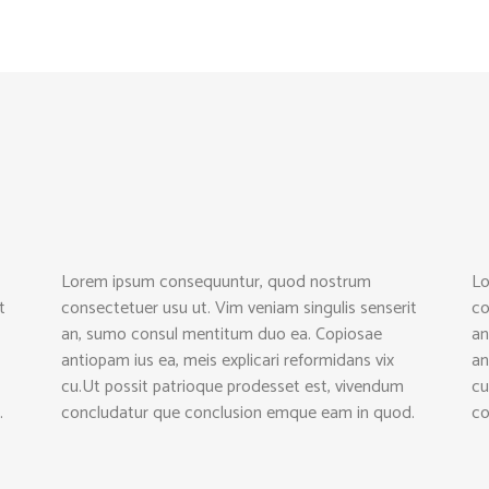
Lorem ipsum consequuntur, quod nostrum
Lo
t
consectetuer usu ut. Vim veniam singulis senserit
co
an, sumo consul mentitum duo ea. Copiosae
an
antiopam ius ea, meis explicari reformidans vix
an
cu.Ut possit patrioque prodesset est, vivendum
cu
.
concludatur que conclusion emque eam in quod.
co