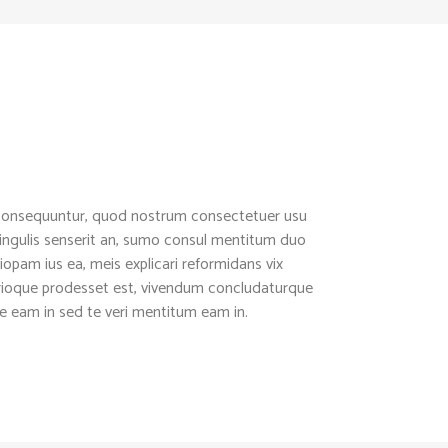
onsequuntur, quod nostrum consectetuer usu
ingulis senserit an, sumo consul mentitum duo
iopam ius ea, meis explicari reformidans vix
trioque prodesset est, vivendum concludaturque
 eam in sed te veri mentitum eam in.