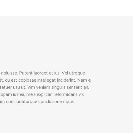
 noluisse. Putent laoreet et ius. Vel utroque
t, cu est copiosae intellegat inciderint. Nam ei
uer usu ut. Vim veniam singulis senserit an,
pam ius ea, meis explicari reformidans vix
ndum concludaturque conclusionemque.