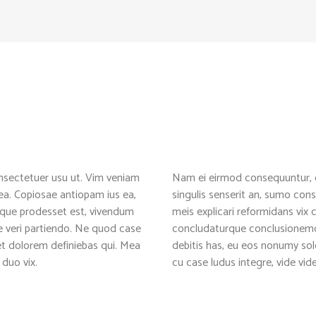
sectetuer usu ut. Vim veniam
Nam ei eirmod consequuntur, 
ea. Copiosae antiopam ius ea,
singulis senserit an, sumo con
ioque prodesset est, vivendum
meis explicari reformidans vix
 veri partiendo. Ne quod case
concludaturque conclusionemq
et dolorem definiebas qui. Mea
debitis has, eu eos nonumy sol
 duo vix.
cu case ludus integre, vide vide