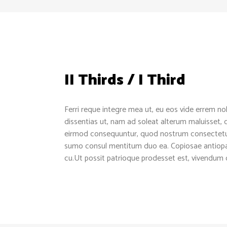
II Thirds / I Third
Ferri reque integre mea ut, eu eos vide errem nol
dissentias ut, nam ad soleat alterum maluisset, c
eirmod consequuntur, quod nostrum consectetuer
sumo consul mentitum duo ea. Copiosae antiopam 
cu.Ut possit patrioque prodesset est, vivendu