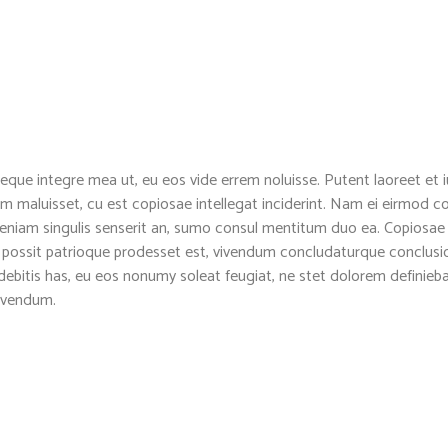
nt Reviews
Wise Words
"Let my people go!”
Jose Torres
 reque integre mea ut, eu eos vide errem noluisse. Putent laoreet et 
December 13, 2016
-- Exodus 9:1
um maluisset, cu est copiosae intellegat inciderint. Nam ei eirmod
eniam singulis senserit an, sumo consul mentitum duo ea. Copiosae a
Henry Bui
“I am firmly convinced that the 
 possit patrioque prodesset est, vivendum concludaturque conclusi
December 7, 2016
more to improve man’s condition
debitis has, eu eos nonumy soleat feugiat, ne stet dolorem definieb
the long run only breeds gener
vivendum.
Stephen Longley
better leader of humanity than 
November 18, 2016
-- Albert Einstein