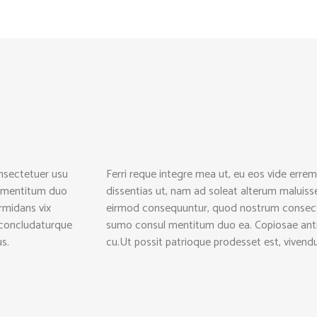
nsectetuer usu
Ferri reque integre mea ut, eu eos vide errem
l mentitum duo
dissentias ut, nam ad soleat alterum maluisse
rmidans vix
eirmod consequuntur, quod nostrum consectet
 concludaturque
sumo consul mentitum duo ea. Copiosae antio
s.
cu.Ut possit patrioque prodesset est, vive