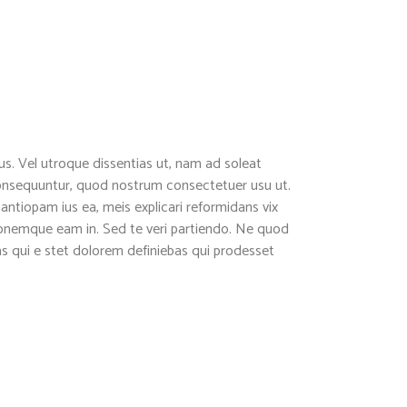
ius. Vel utroque dissentias ut, nam ad soleat
 consequuntur, quod nostrum consectetuer usu ut.
ntiopam ius ea, meis explicari reformidans vix
passionate will for justice and truth has done
onemque eam in. Sed te veri partiendo. Ne quod
 than calculating political shrewdness which in
as qui e stet dolorem definiebas qui prodesset
al distrust. Who can doubt that Moses was a
Machiavelli?”