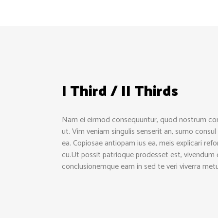
I Third / II Thirds
Nam ei eirmod consequuntur, quod nostrum co
ut. Vim veniam singulis senserit an, sumo consu
ea. Copiosae antiopam ius ea, meis explicari refo
cu.Ut possit patrioque prodesset est, vivendum
conclusionemque eam in sed te veri viverra metu