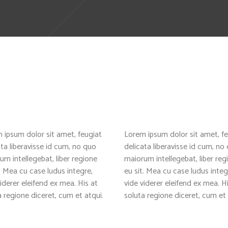
 ipsum dolor sit amet, feugiat
Lorem ipsum dolor sit amet, fe
ata liberavisse id cum, no quo
delicata liberavisse id cum, no
um intellegebat, liber regione
maiorum intellegebat, liber reg
t. Mea cu case ludus integre,
eu sit. Mea cu case ludus integ
iderer eleifend ex mea. His at
vide viderer eleifend ex mea. H
a regione diceret, cum et atqui.
soluta regione diceret, cum et 