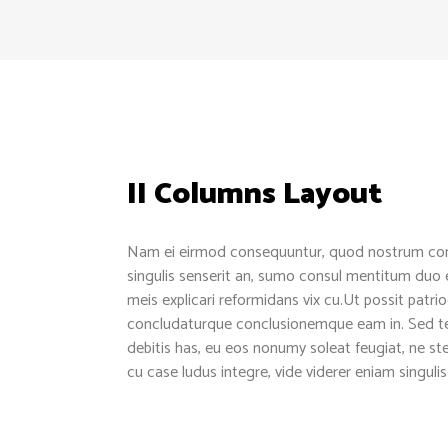
II Columns Layout
Nam ei eirmod consequuntur, quod nostrum con
singulis senserit an, sumo consul mentitum duo 
meis explicari reformidans vix cu.Ut possit patr
concludaturque conclusionemque eam in. Sed te
debitis has, eu eos nonumy soleat feugiat, ne st
cu case ludus integre, vide viderer eniam singulis