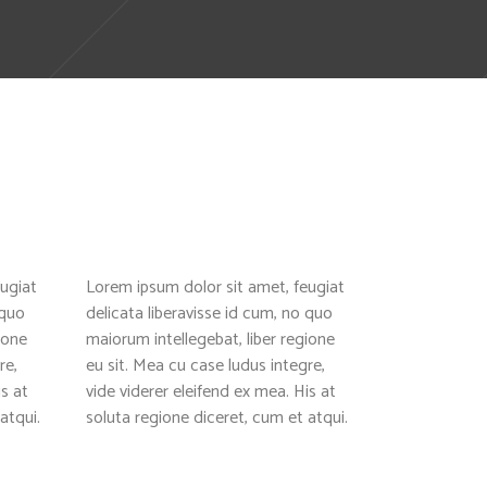
ugiat
Lorem ipsum dolor sit amet, feugiat
 quo
delicata liberavisse id cum, no quo
ione
maiorum intellegebat, liber regione
re,
eu sit. Mea cu case ludus integre,
is at
vide viderer eleifend ex mea. His at
atqui.
soluta regione diceret, cum et atqui.