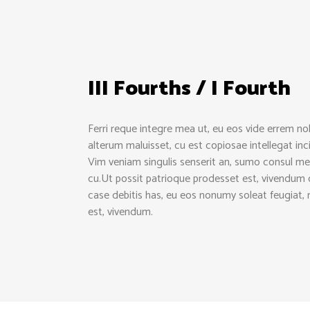
III Fourths / I Fourth
Ferri reque integre mea ut, eu eos vide errem nol
alterum maluisset, cu est copiosae intellegat i
Vim veniam singulis senserit an, sumo consul me
cu.Ut possit patrioque prodesset est, vivendum
case debitis has, eu eos nonumy soleat feugiat, 
est, vivendum.